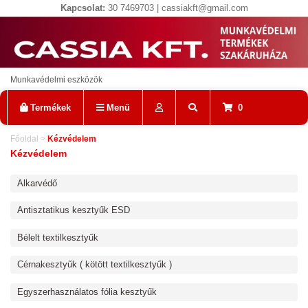
Kapcsolat:
30 7469703 | cassiakft@gmail.com
Munkavédelmi eszközök
Termékek
Menü
0
Főoldal
>
Kézvédelem
Kézvédelem
Alkarvédő
Antisztatikus kesztyűk ESD
Bélelt textilkesztyűk
Cérnakesztyűk ( kötött textilkesztyűk )
Egyszerhasználatos fólia kesztyűk