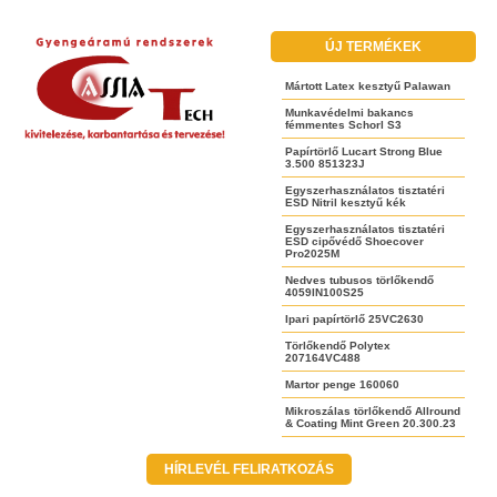
ÚJ TERMÉKEK
Mártott Latex kesztyű Palawan
Munkavédelmi bakancs
fémmentes Schorl S3
Papírtörlő Lucart Strong Blue
3.500 851323J
Egyszerhasználatos tisztatéri
ESD Nitril kesztyű kék
Egyszerhasználatos tisztatéri
ESD cipővédő Shoecover
Pro2025M
Nedves tubusos törlőkendő
4059IN100S25
Ipari papírtörlő 25VC2630
Törlőkendő Polytex
207164VC488
Martor penge 160060
Mikroszálas törlőkendő Allround
& Coating Mint Green 20.300.23
HÍRLEVÉL FELIRATKOZÁS