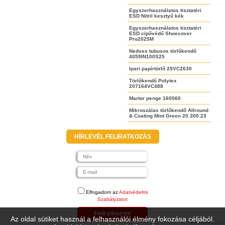
Egyszerhasználatos tisztatéri
ESD Nitril kesztyű kék
Egyszerhasználatos tisztatéri
ESD cipővédő Shoecover
Pro2025M
Nedves tubusos törlőkendő
4059IN100S25
Ipari papírtörlő 25VC2630
Törlőkendő Polytex
207164VC488
Martor penge 160060
Mikroszálas törlőkendő Allround
& Coating Mint Green 20.300.23
HÍRLEVÉL FELIRATKOZÁS
Elfogadom az
Adatvédelmi
Szabályzatot
Feliratkozom
Az oldal sütiket használ a felhasználói élmény fokozása céljából.