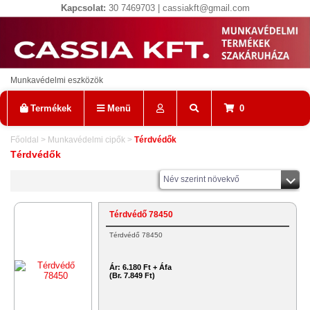
Kapcsolat:
30 7469703 | cassiakft@gmail.com
Munkavédelmi eszközök
Termékek
Menü
0
Főoldal
>
Munkavédelmi cipők
>
Térdvédők
Térdvédők
Név szerint növekvő
Térdvédő 78450
Térdvédő 78450
Ár:
6.180 Ft + Áfa
(Br. 7.849 Ft)