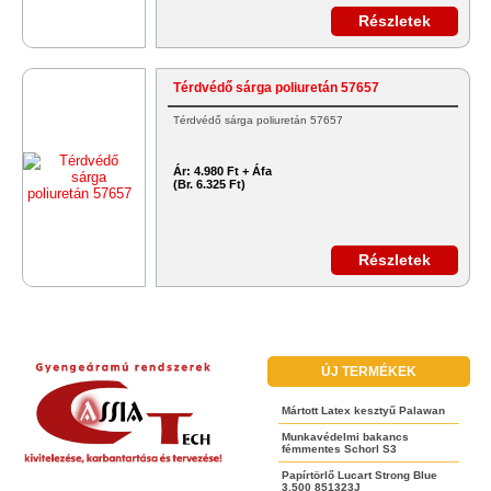
Részletek
Térdvédő sárga poliuretán 57657
Térdvédő sárga poliuretán 57657
Ár:
4.980 Ft + Áfa
(Br. 6.325 Ft)
Részletek
ÚJ TERMÉKEK
Mártott Latex kesztyű Palawan
Munkavédelmi bakancs
fémmentes Schorl S3
Papírtörlő Lucart Strong Blue
3.500 851323J