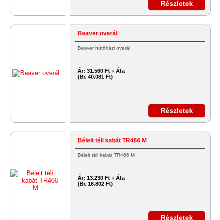
Részletek
Beaver overál
Beaver hűtőházi overál
Ár:
31.560 Ft + Áfa
(Br. 40.081 Ft)
Részletek
Bélelt téli kabát TR466 M
Bélelt téli kabát TR466 M
Ár:
13.230 Ft + Áfa
(Br. 16.802 Ft)
Részletek