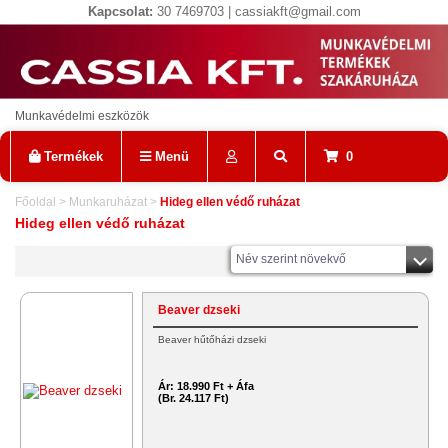
Kapcsolat:
30 7469703 | cassiakft@gmail.com
Munkavédelmi eszközök
Termékek
Menü
0
Főoldal
>
Munkaruházat
>
Hideg ellen védő ruházat
Hideg ellen védő ruházat
Név szerint növekvő
Beaver dzseki
Beaver hűtőházi dzseki
Ár:
18.990 Ft + Áfa
(Br. 24.117 Ft)