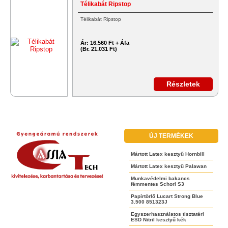
Télikabát Ripstop
Télikabát Ripstop
Ár:
16.560 Ft + Áfa
(Br. 21.031 Ft)
Részletek
ÚJ TERMÉKEK
Mártott Latex kesztyű Hornbill
Mártott Latex kesztyű Palawan
Munkavédelmi bakancs
fémmentes Schorl S3
Papírtörlő Lucart Strong Blue
3.500 851323J
Egyszerhasználatos tisztatéri
ESD Nitril kesztyű kék