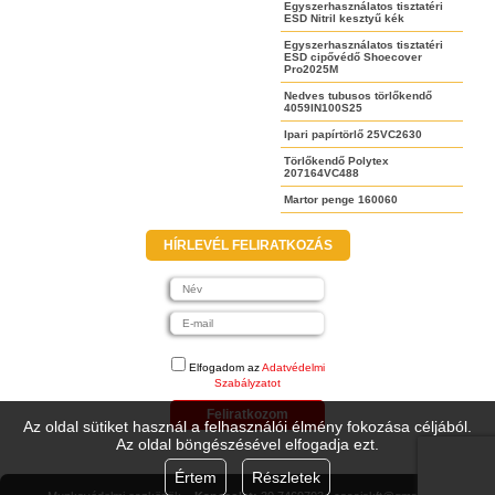
Egyszerhasználatos tisztatéri
ESD Nitril kesztyű kék
Egyszerhasználatos tisztatéri
ESD cipővédő Shoecover
Pro2025M
Nedves tubusos törlőkendő
4059IN100S25
Ipari papírtörlő 25VC2630
Törlőkendő Polytex
207164VC488
Martor penge 160060
HÍRLEVÉL FELIRATKOZÁS
Elfogadom az
Adatvédelmi
Szabályzatot
Feliratkozom
Az oldal sütiket használ a felhasználói élmény fokozása céljából.
Az oldal böngészésével elfogadja ezt.
Értem
Részletek