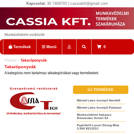
Kapcsolat:
30 7469703 | cassiakft@gmail.com
Munkavédelmi eszközök
Termékek
Menü
0
Főoldal
>
Takaróponyvák
Takaróponyvák
A kategória nem tartalmaz alkategóriákat vagy termékeket.
ÚJ TERMÉKEK
Mártott Latex kesztyű Hornbill
Mártott Latex kesztyű Palawan
Munkavédelmi bakancs
fémmentes Schorl S3
Papírtörlő Lucart Strong Blue
3.500 851323J