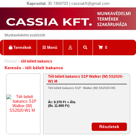
Kapcsolat:
30 7469703 | cassiakft@gmail.com
Munkavédelmi eszközök
Termékek
Menü
0
Főoldal
>
téli bélelt bakancs
Keresés - téli bélelt bakancs
Téli bélelt bakancs S1P Walker (W) SS2020-
W1 M
Téli bélelt bakancs S1P Walker (W) SS2020-W1
Ár:
9.370 Ft + Áfa
(Br. 11.900 Ft)
Részletek