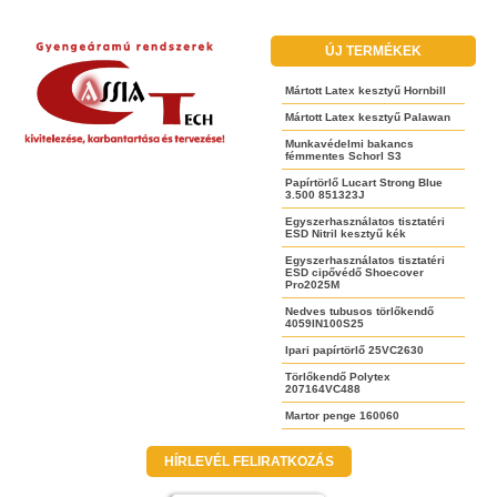
ÚJ TERMÉKEK
Mártott Latex kesztyű Hornbill
Mártott Latex kesztyű Palawan
Munkavédelmi bakancs
fémmentes Schorl S3
Papírtörlő Lucart Strong Blue
3.500 851323J
Egyszerhasználatos tisztatéri
ESD Nitril kesztyű kék
Egyszerhasználatos tisztatéri
ESD cipővédő Shoecover
Pro2025M
Nedves tubusos törlőkendő
4059IN100S25
Ipari papírtörlő 25VC2630
Törlőkendő Polytex
207164VC488
Martor penge 160060
HÍRLEVÉL FELIRATKOZÁS